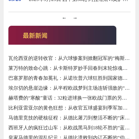
←
→
瓦伦西亚的逆转收官：从六球惨案到掀翻冠军的“梅斯塔利亚血性”
莱万特的致命心跳：从卡斯特罗妙手回春到末轮惊魂保级的“瓦伦西亚不死魂”
巴塞罗那的青春加冕礼：从诺坎普六球狂胜到国家德比封王的“梦四序章”
埃尔切的悬崖边缘：从半程欧战梦到主场连斩强敌的“绿色求生欲”
赫塔费的“寒酸”童话：32粒进球换一张欧战门票的另类奇迹
比利亚雷亚尔的黄色狂想：从收官五球盛宴到季军加冕的“情歌风暴”
马德里竞技的硬核征程：从德比屠刀到整活不断的“床单段子手”
西班牙人的疯狂过山车：从欧战黑马到18轮不胜的“蓝白梦魇”
皇家马德里的混乱纪元：从德比溃败到内讧不断的“伯纳乌闹剧”