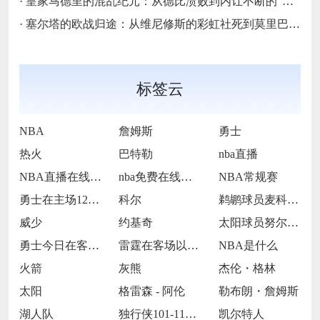
·
皇家马德里的混乱纪元：从德比溃败到内讧不断的“伯纳乌闹剧”
·
塞尔塔的欧战归途：从维尼修斯的彩虹社死到莫里巴一击制胜的“第六区奇迹”
标签云
NBA
詹姆斯
勇士
热火
巴特勒
nba直播
NBA直播在线观看
nba免费在线高清直播
NBA常规赛
勇士在主场121-113击败灰熊
科尔
鹈鹕球员麦科勒姆
威少
约基奇
太阳球员努尔基奇
勇士今日在客场107-104险胜活塞
雷霆在客场以126-101大胜尼克斯
NBA是什么
火箭
灰熊
杰伦・格林
太阳
格雷森 - 阿伦
勒布朗・詹姆斯
湖人队
独行侠101-112被掘金逆转
凯尔特人