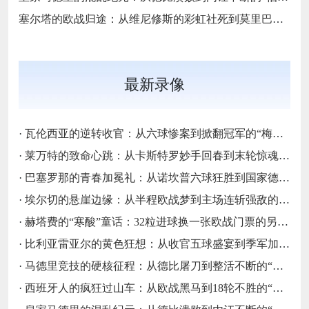
塞尔塔的欧战归途：从维尼修斯的彩虹社死到莫里巴一击制胜的“第六区奇迹”
最新录像
·
瓦伦西亚的逆转收官：从六球惨案到掀翻冠军的“梅斯塔利亚血性”
·
莱万特的致命心跳：从卡斯特罗妙手回春到末轮惊魂保级的“瓦伦西亚不死魂”
·
巴塞罗那的青春加冕礼：从诺坎普六球狂胜到国家德比封王的“梦四序章”
·
埃尔切的悬崖边缘：从半程欧战梦到主场连斩强敌的“绿色求生欲”
·
赫塔费的“寒酸”童话：32粒进球换一张欧战门票的另类奇迹
·
比利亚雷亚尔的黄色狂想：从收官五球盛宴到季军加冕的“情歌风暴”
·
马德里竞技的硬核征程：从德比屠刀到整活不断的“床单段子手”
·
西班牙人的疯狂过山车：从欧战黑马到18轮不胜的“蓝白梦魇”