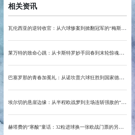
相关资讯
瓦伦西亚的逆转收官：从六球惨案到掀翻冠军的“梅斯塔利亚血性”
莱万特的致命心跳：从卡斯特罗妙手回春到末轮惊魂保级的“瓦伦西亚不死魂”
巴塞罗那的青春加冕礼：从诺坎普六球狂胜到国家德比封王的“梦四序章”
埃尔切的悬崖边缘：从半程欧战梦到主场连斩强敌的“绿色求生欲”
赫塔费的“寒酸”童话：32粒进球换一张欧战门票的另类奇迹