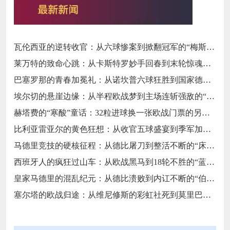
瓦伦西亚的逆转收官：从六球惨案到掀翻冠军的“梅斯塔利亚血性”
莱万特的致命心跳：从卡斯特罗妙手回春到末轮惊魂保级的“瓦伦西亚不死魂”
巴塞罗那的青春加冕礼：从诺坎普六球狂胜到国家德比封王的“梦四序章”
埃尔切的悬崖边缘：从半程欧战梦到主场连斩强敌的“绿色求生欲”
赫塔费的“寒酸”童话：32粒进球换一张欧战门票的另类奇迹
比利亚雷亚尔的黄色狂想：从收官五球盛宴到季军加冕的“情歌风暴”
马德里竞技的硬核征程：从德比屠刀到整活不断的“床单段子手”
西班牙人的疯狂过山车：从欧战黑马到18轮不胜的“蓝白梦魇”
皇家马德里的混乱纪元：从德比溃败到内讧不断的“伯纳乌闹剧”
塞尔塔的欧战归途：从维尼修斯的彩虹社死到莫里巴一击制胜的“第六区奇迹”