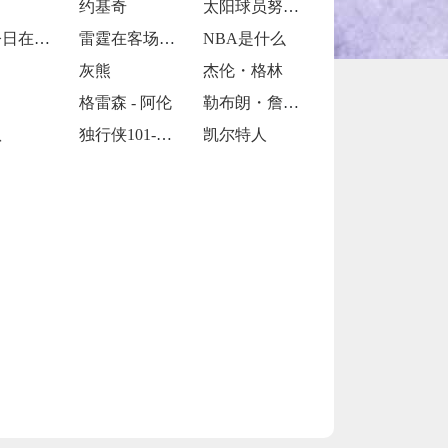
约基奇
太阳球员努尔基奇
勇士今日在客场107-104险胜活塞
雷霆在客场以126-101大胜尼克斯
NBA是什么
灰熊
杰伦・格林
格雷森 - 阿伦
勒布朗・詹姆斯
队
独行侠101-112被掘金逆转
凯尔特人