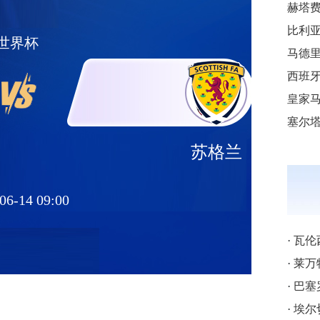
世界杯
苏格兰
06-14 09:00
·
瓦伦西
·
莱万特的
·
巴塞罗
·
埃尔切