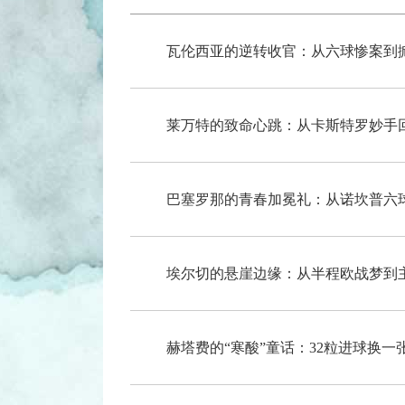
瓦伦西亚的逆转收官：从六球惨案到掀
莱万特的致命心跳：从卡斯特罗妙手回
巴塞罗那的青春加冕礼：从诺坎普六球
埃尔切的悬崖边缘：从半程欧战梦到主
赫塔费的“寒酸”童话：32粒进球换