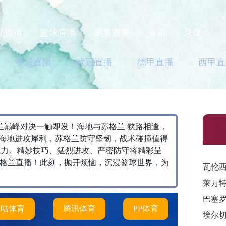
球直播
篮球直播
重要赛事
资讯
录像
中超直播
欧冠直播
德甲直播
西甲直
vs苏格兰巅峰对决一触即发！海地与苏格兰 狭路相逢，
海地进攻犀利，苏格兰防守坚韧，战术碰撞值得
魅力。精妙技巧、猛烈进攻、严密防守将精彩呈
苏格兰直播！此刻，抛开烦恼，沉浸篮球世界，为
咪咕体育
腾讯体育
PP体育