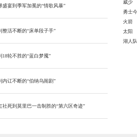
威少
盛宴到季军加冕的“情歌风暴”
火箭
整活不断的“床单段子手”
太阳
湖人
18轮不胜的“蓝白梦魇”
内讧不断的“伯纳乌闹剧”
社死到莫里巴一击制胜的“第六区奇迹”