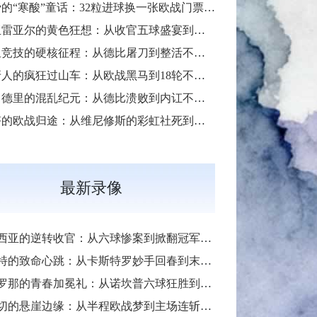
赫塔费的“寒酸”童话：32粒进球换一张欧战门票的另类奇迹
比利亚雷亚尔的黄色狂想：从收官五球盛宴到季军加冕的“情歌风暴”
马德里竞技的硬核征程：从德比屠刀到整活不断的“床单段子手”
西班牙人的疯狂过山车：从欧战黑马到18轮不胜的“蓝白梦魇”
皇家马德里的混乱纪元：从德比溃败到内讧不断的“伯纳乌闹剧”
塞尔塔的欧战归途：从维尼修斯的彩虹社死到莫里巴一击制胜的“第六区奇迹”
最新录像
亚的逆转收官：从六球惨案到掀翻冠军的“梅斯塔利亚血性”
致命心跳：从卡斯特罗妙手回春到末轮惊魂保级的“瓦伦西亚不死魂”
那的青春加冕礼：从诺坎普六球狂胜到国家德比封王的“梦四序章”
的悬崖边缘：从半程欧战梦到主场连斩强敌的“绿色求生欲”