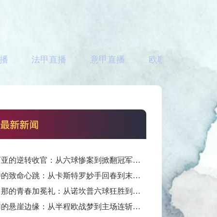
播
法甲直播
意甲直播
欧联直播
亚
瓦伦西亚的逆转收官：从六球惨案到掀翻冠军的“梅斯塔利亚血性”
莱万特的致命心跳：从卡斯特罗妙手回春到末轮惊魂保级的“瓦伦西亚不死魂”
巴塞罗那的青春加冕礼：从诺坎普六球狂胜到国家德比封王的“梦四序章”
埃尔切的悬崖边缘：从半程欧战梦到主场连斩强敌的“绿色求生欲”