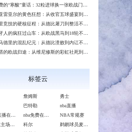
的“寒酸”童话：32粒进球换一张欧战门票的另类奇迹
雷亚尔的黄色狂想：从收官五球盛宴到季军加冕的“情歌风暴”
竞技的硬核征程：从德比屠刀到整活不断的“床单段子手”
人的疯狂过山车：从欧战黑马到18轮不胜的“蓝白梦魇”
德里的混乱纪元：从德比溃败到内讧不断的“伯纳乌闹剧”
欧战归途：从维尼修斯的彩虹社死到莫里巴一击制胜的“第六区奇迹”
标签云
詹姆斯
勇士
巴特勒
nba直播
NBA直播在线观看
nba免费在线高清直播
NBA常规赛
勇士在主场121-113击败灰熊
科尔
鹈鹕球员麦科勒姆