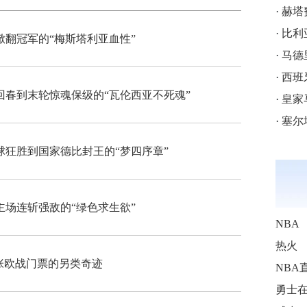
·
赫塔费
·
比利亚
翻冠军的“梅斯塔利亚血性”
·
马德里
·
西班牙
春到末轮惊魂保级的“瓦伦西亚不死魂”
·
皇家马
·
塞尔塔的
狂胜到国家德比封王的“梦四序章”
场连斩强敌的“绿色求生欲”
NBA
热火
一张欧战门票的另类奇迹